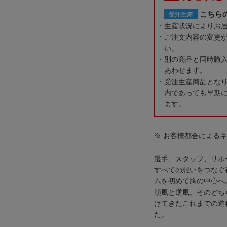
こちら
受注生産
生産状況によりお
ご注文内容の変更
い。
別の商品と同時購
あわせます。
受注生産商品とな
内であっても早期
ます。
※ お客様都合による
選手、スタッフ、サポ
すべての想いをつなぐ
ムを初めて胸の中心へ
順風と逆風。そのどち
けてきたこれまでの道
た。