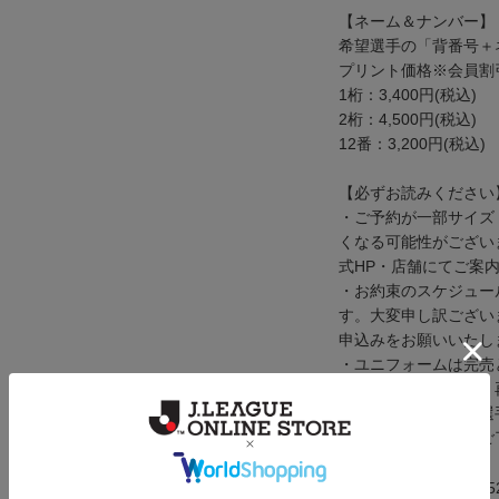
【ネーム＆ナンバー】
希望選手の「背番号＋
プリント価格※会員割
1桁：3,400円(税込)
2桁：4,500円(税込)
12番：3,200円(税込)
【必ずお読みください
・ご予約が一部サイズ
くなる可能性がござい
式HP・店舗にてご案
・お約束のスケジュー
す。大変申し訳ござい
申込みをお願いいたし
・ユニフォームは完売
さい。完売した場合、
・商品お受取り後の選
けできません。予めご
メーカー品番：ju9015