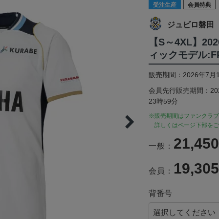
受注生産
会員特典
ジュビロ磐田
【S～4XL】20
ィックモデル:FP
販売期間：2026年7月1
会員先行販売期間：2026
23時59分
※販売期間はファンクラブ
詳しくはページ下部をご
21,45
一般：
19,30
会員：
背番号