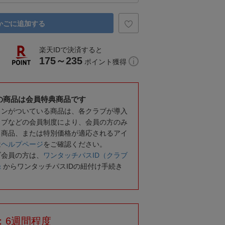
かごに追加する
楽天IDで決済すると
175～235
ポイント獲得
の商品は会員特典商品です
コンがついている商品は、各クラブが導入
ラブなどの会員制度により、会員の方のみ
る商品、または特別価格が適応されるアイ
は
ヘルプページ
をご確認ください。
ブ会員の方は、
ワンタッチパスID（クラブ
録
からワンタッチパスIDの紐付け手続き
：6週間程度