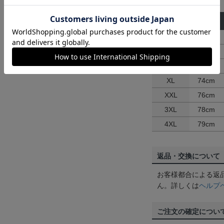
サイズ
着 丈
S
68cm
M
70cm
L
72cm
XL
74cm
XXL
76cm
3XL
78cm
4XL
79cm
返品・交換について
お客様都合による返
ん。詳しくは
ヘルプ
ご注文の確定につい