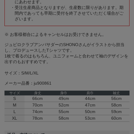
にあわせます。
受注生産商品となりますが、生産数に限りがあります。期
間内であっても早期に受付を終了させていただく場合がご
ざいます。
※ お客様都合によるキャンセルはお受けできません。
ジュビロクラブアンバサダーのSHONOさんがイラストから担当
し、プロデュースしたTシャツです。
1枚で着るのはもちろん、ユニフォームと合わせて袖のデザインを
出すのもおすすめです。
サイズ：S/M/L/XL
メーカー品番：ju900861
サイズ
身丈
身巾
肩巾
袖丈
S
66cm
49cm
44cm
56cm
M
70cm
52cm
47cm
58cm
L
74cm
55cm
50cm
59cm
XL
78cm
58cm
53cm
60cm