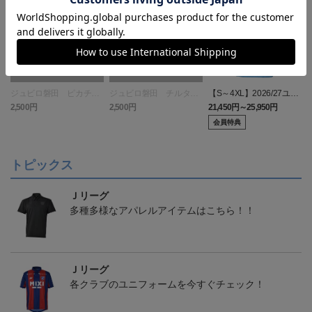
ジュビロ磐田 ピカチュ
ジュビロ磐田 チルタリ
【S～4XL】2026/27ユニ
ウ タオルマフラー
ス タオルマフラー
フォーム オーセンティッ
2,500円
2,500円
21,450円～25,950円
1
クモデル:FP1st
会員特典
トピックス
Ｊリーグ
多種多様なアパレルアイテムはこちら！！
Ｊリーグ
各クラブのユニフォームを今すぐチェック！