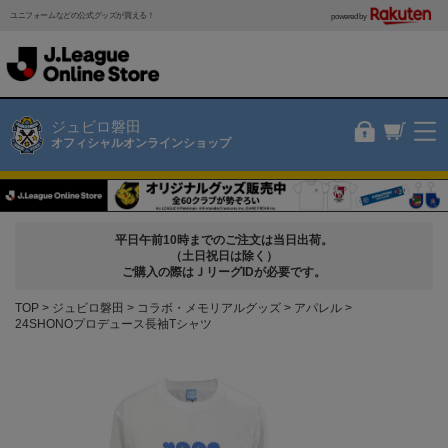
ユニフォームなどの公式グッズが買える！
powered by
ジュビロ磐田
オフィシャルオンラインショップ
平日午前10時までのご注文は当日出荷。
（土日祝日は除く）
ご購入の際はＪリーグIDが必要です。
TOP
ジュビロ磐田
コラボ・メモリアルグッズ
アパレル
24SHONOプロデュース長袖Tシャツ