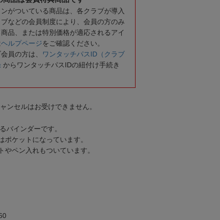
コンがついている商品は、各クラブが導入
ラブなどの会員制度により、会員の方のみ
る商品、または特別価格が適応されるアイ
は
ヘルプページ
をご確認ください。
ブ会員の方は、
ワンタッチパスID（クラブ
録
からワンタッチパスIDの紐付け手続き
キャンセルはお受けできません。
めるバインダーです。
はポケットになっています。
トやペン入れもついています。
60