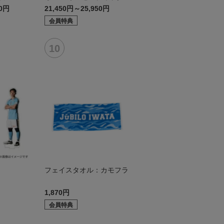
デル:FP2nd
50円
21,450円～25,950円
会員特典
ド
フェイスタオル：カモフラ
1,870円
会員特典