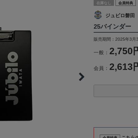
在庫なし
会員特典
ジュビロ磐田
25バインダー
販売期間：2025年3月
2,750
一般：
2,613
会員：
こちら
会員特典