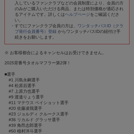
入しているファンクラブなどの会員制度により、会員の方
のみがご購入いただける商品、または特別価格が適応され
るアイテムです。詳しくは
ヘルプページ
をご確認くださ
い。
すでにファンクラブ会員の方は、
ワンタッチパスID（クラ
ブ発行会員番号）登録
からワンタッチパスIDの紐付け手
続きをお願いします。
※ お客様都合によるキャンセルはお受けできません。
2025背番号タオルマフラー第2弾！
■選手
#1 川島永嗣選手
#4 松原后選手
#7 上原力也選手
#9 渡邉りょう選手
#11 マテウス ペイショット選手
#20 佐藤凌我選手
#23 ジョルディ クルークス選手
#36 リカルド グラッサ選手
#39 角昂志郎選手
#50 植村洋斗選手