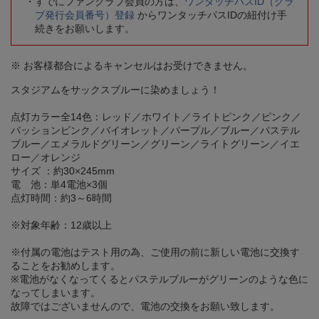
すでにファンクラブ会員の方は、
ワンタッチパスID（クラ
ブ発行会員番号）登録
からワンタッチパスIDの紐付け手
続きをお願いします。
※ お客様都合によるキャンセルはお受けできません。
スタジアムをサックスブルーに染めましょう！
点灯カラー全14色：レッド／ホワイト／ライトピンク／ピンク／
パッションピンク／バイオレット／パープル／ブルー／パステル
ブルー／エメラルドグリーン／グリーン／ライトグリーン／イエ
ロー／オレンジ
サイズ ：約30×245mm
電 池：単4電池×3個
点灯時間：約3～6時間
※対象年齢：12歳以上
※付属の電池はテスト用の為、ご使用の前に新しい電池に交換す
ることをお勧めします。
※電池がなくなってくるとパステルブルーがグリーンのような色に
なってしまいます。
故障ではございませんので、電池の交換をお願い致します。