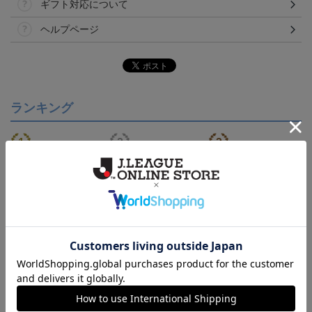
ギフト対応について
ヘルプページ
ランキング
NEW
【S～4XL】2026/27ユニ
ジュビロ磐田 チルタリ
ジュビロ磐田 ピカチュ
フォーム オーセンティッ
ス タオルマフラー
ウ タオルマフラー
21,450円～25,950円
2,500円
2,500円
1
クモデル:FP1st
会員特典