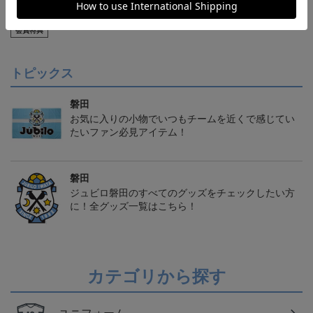
【S～4XL】2026/27ユニ
ジュビロ磐田 チルタリ
ジュビロ磐田 ピカチュ
フォーム オーセンティッ
ス タオルマフラー
ウ タオルマフラー
21,450円～25,950円
2,500円
2,500円
1
クモデル:FP1st
会員特典
トピックス
磐田
お気に入りの小物でいつもチームを近くで感じてい
たいファン必見アイテム！
磐田
ジュビロ磐田のすべてのグッズをチェックしたい方
に！全グッズ一覧はこちら！
カテゴリから探す