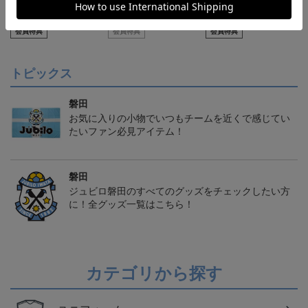
【S～4XL】2026/27ユニ
【S～4XL】2026/27ユニ
タオルマフラー
フォーム オーセンティッ
フォーム オーセンティッ
21,450円～25,950円
21,450円～25,950円
1,760円
1
クモデル:FP1st
クモデル:GK
会員特典
会員特典
会員特典
トピックス
磐田
お気に入りの小物でいつもチームを近くで感じてい
たいファン必見アイテム！
磐田
ジュビロ磐田のすべてのグッズをチェックしたい方
に！全グッズ一覧はこちら！
カテゴリから探す