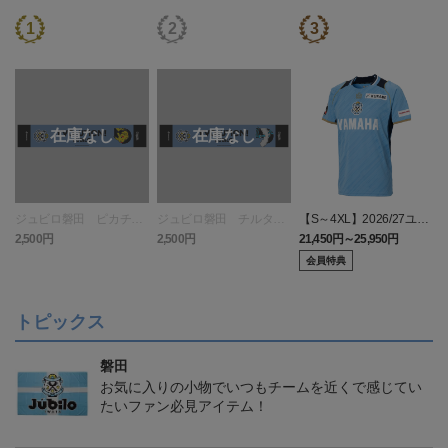
ジュビロ磐田 ピカチュ
ジュビロ磐田 チルタリ
【S～4XL】2026/27ユニ
ウ タオルマフラー
ス タオルマフラー
フォーム オーセンティッ
2,500円
2,500円
21,450円～25,950円
1
クモデル:FP1st
会員特典
トピックス
磐田
お気に入りの小物でいつもチームを近くで感じてい
たいファン必見アイテム！