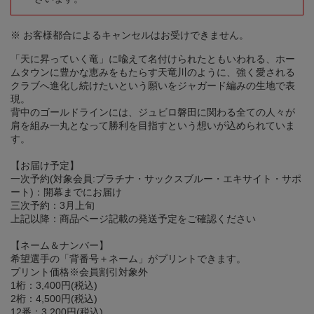
※ お客様都合によるキャンセルはお受けできません。
「天に昇っていく竜」に喩えて名付けられたともいわれる、ホー
ムタウンに豊かな恵みをもたらす天竜川のように、強く愛される
クラブへ進化し続けたいという願いをジャガード編みの生地で表
現。
背中のゴールドラインには、ジュビロ磐田に関わる全ての人々が
肩を組み一丸となって勝利を目指すという想いが込められていま
す。
【お届け予定】
一次予約(対象会員:プラチナ・サックスブルー・エキサイト・サポ
ート)：開幕までにお届け
三次予約：3月上旬
上記以降：商品ページ記載の発送予定をご確認ください
【ネーム＆ナンバー】
希望選手の「背番号＋ネーム」がプリントできます。
プリント価格※会員割引対象外
1桁：3,400円(税込)
2桁：4,500円(税込)
12番：3,200円(税込)