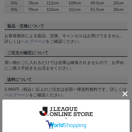
3XL
78cm
112cm
109cm
49.5cm
25cm
4XL
79cm
115cm
111cm
51.5cm
26cm
返品・交換について
お客様都合による返品、交換、キャンセルはお受けできません。
詳しくは
ヘルプページ
をご確認ください。
ご注文の確定について
買い物かごに入れるだけでは在庫は確保されませんので、お早め
にご購入手続きをお済ませください。
送料について
3,980円（税込）以上のご注文は全国一律送料無料です。詳しくは
ヘルプページ
をご確認ください。
配送方法について
一部商品はメール便でのお届けとなる場合がございます。詳しく
は
ヘルプページ
をご確認ください。