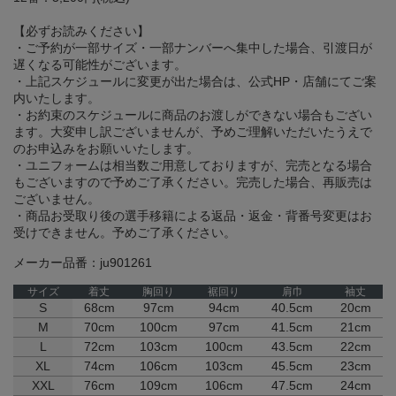
【必ずお読みください】
・ご予約が一部サイズ・一部ナンバーへ集中した場合、引渡日が
遅くなる可能性がございます。
・上記スケジュールに変更が出た場合は、公式HP・店舗にてご案
内いたします。
・お約束のスケジュールに商品のお渡しができない場合もござい
ます。大変申し訳ございませんが、予めご理解いただいたうえで
のお申込みをお願いいたします。
・ユニフォームは相当数ご用意しておりますが、完売となる場合
もございますので予めご了承ください。完売した場合、再販売は
ございません。
・商品お受取り後の選手移籍による返品・返金・背番号変更はお
受けできません。予めご了承ください。
メーカー品番：ju901261
サイズ
着丈
胸回り
裾回り
肩巾
袖丈
S
68cm
97cm
94cm
40.5cm
20cm
M
70cm
100cm
97cm
41.5cm
21cm
L
72cm
103cm
100cm
43.5cm
22cm
XL
74cm
106cm
103cm
45.5cm
23cm
XXL
76cm
109cm
106cm
47.5cm
24cm