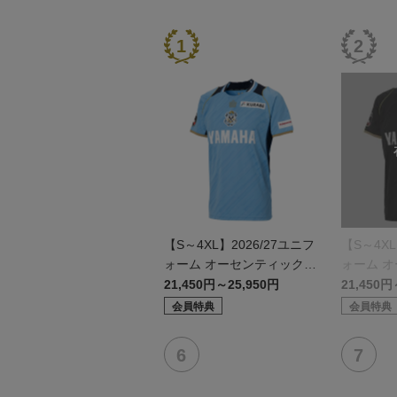
【S～4XL】2026/27ユニフ
【S～4XL
ォーム オーセンティックモ
ォーム 
デル:FP1st
デル:GK
21,450円～25,950円
21,450円
会員特典
会員特典