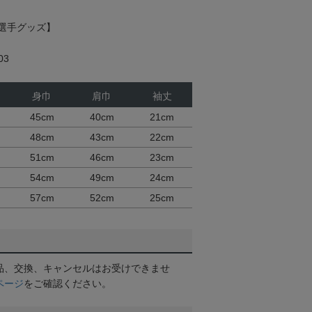
選手グッズ】
03
身巾
肩巾
袖丈
45cm
40cm
21cm
48cm
43cm
22cm
51cm
46cm
23cm
54cm
49cm
24cm
57cm
52cm
25cm
品、交換、キャンセルはお受けできませ
ページ
をご確認ください。