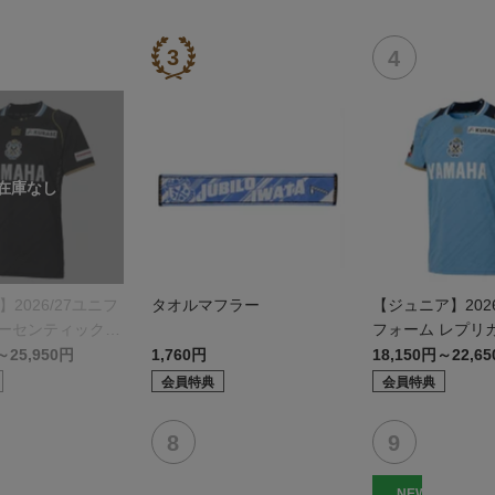
】2026/27ユニフ
タオルマフラー
【ジュニア】2026
オーセンティックモ
フォーム レプリ
モデル:FP1st
～25,950円
1,760円
18,150円～22,6
会員特典
会員特典
NEW