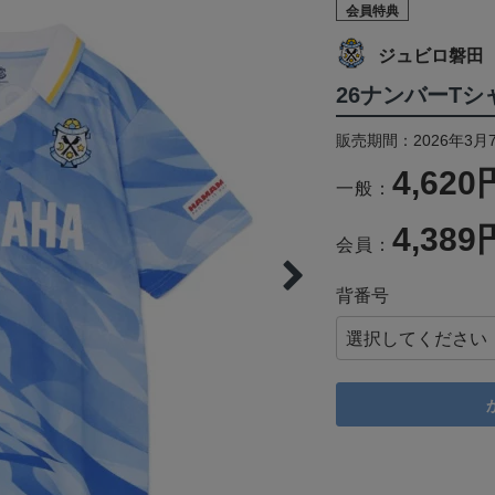
会員特典
ジュビロ磐田
26ナンバーTシ
販売期間：2026年3月
4,620
一般：
4,389
会員：
背番号