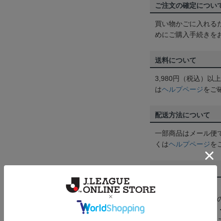
ご注文の確定につい
買い物かごに入れる
めにご購入手続きを
送料について
3,980円（税込）
は
ヘルプページ
をご
配送方法について
一部商品はメール便
くは
ヘルプページ
を
商品について
【カラーについて】
商品画像は、お使い
ンのメーカー・機種
なって見える場合が