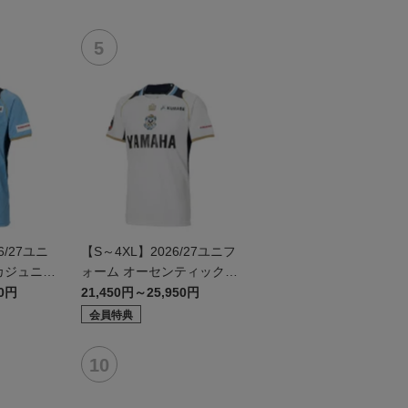
/27ユニ
【S～4XL】2026/27ユニフ
カジュニア
ォーム オーセンティックモ
デル:FP2nd
50円
21,450円～25,950円
会員特典