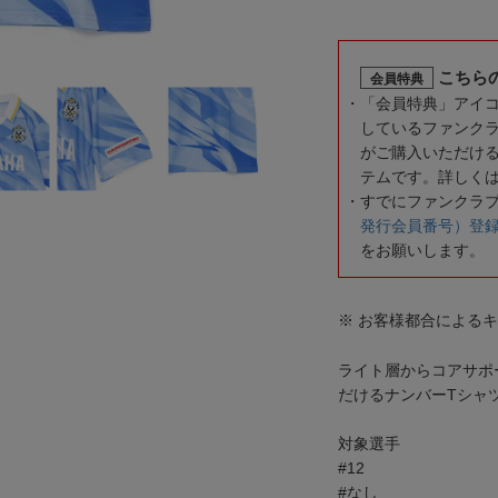
こちら
会員特典
「会員特典」アイ
しているファンク
がご購入いただけ
テムです。詳しく
すでにファンクラ
発行会員番号）登
をお願いします。
※ お客様都合による
ライト層からコアサポ
だけるナンバーTシャ
対象選手
#12
#なし