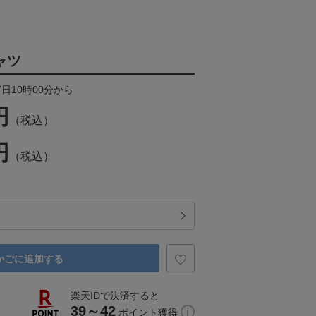
ャツ
7日10時00分から
円
（税込）
円
（税込）
かごに追加する
楽天IDで決済すると
39～42
ポイント獲得