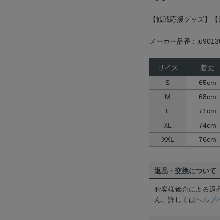
【観戦応援グッズ】【
メーカー品番：ju9013
サイズ
着丈
S
65cm
M
68cm
L
71cm
XL
74cm
XXL
76cm
返品・交換について
お客様都合による返
ん。詳しくは
ヘルプ