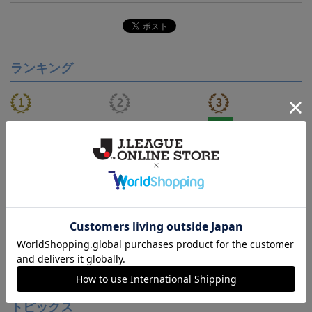
ランキング
NEW
【S～4XL】2026/27ユニ
ジュビロ磐田 チルタリ
ジュビロ磐田 ピカチュ
フォーム オーセンティッ
ス タオルマフラー
ウ タオルマフラー
21,450円～25,950円
2,500円
2,500円
1
クモデル:FP1st
会員特典
トピックス