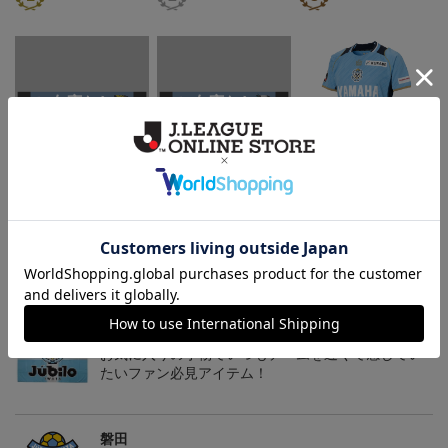
ジュビロ磐田 ピカチュ
ジュビロ磐田 チルタリ
【S～4XL】2026/27ユニ
ウ タオルマフラー
ス タオルマフラー
フォーム オーセンティッ
2,500円
2,500円
21,450円～25,950円
1
クモデル:FP1st
会員特典
トピックス
磐田
お気に入りの小物でいつもチームを近くで感じてい
たいファン必見アイテム！
磐田