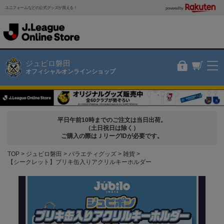
ユニフォームなどの公式グッズが買える！
powered by
ジュビロ磐田
オフィシャルオンラインショップ
平日午前10時までのご注文は当日出荷。
（土日祝日は除く）
ご購入の際はＪリーグIDが必要です。
TOP
ジュビロ磐田
バラエティグッズ
雑貨
【シークレット】ブリキ缶入りアクリルキーホルダー