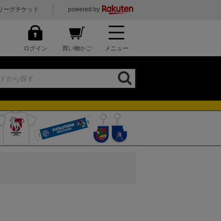
リーグチケット
powered by
ログイン
買い物かご
メニュー