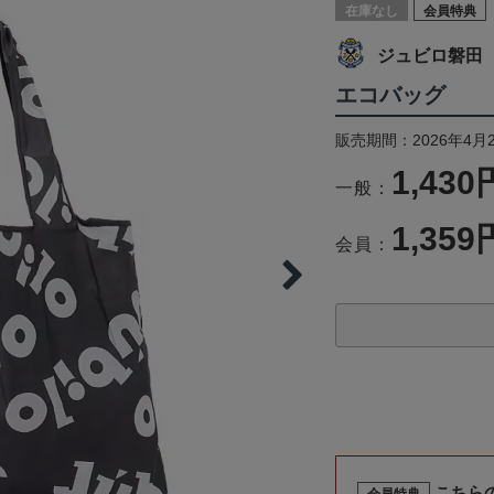
在庫なし
会員特典
ジュビロ磐田
エコバッグ
販売期間：2026年4月
1,430
一般：
1,359
会員：
こちら
会員特典