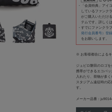
「会員特典」アイ
しているファンク
がご購入いただけ
テムです。詳しく
すでにファンクラ
発行会員番号）登
をお願いします。
※ お客様都合による
ジュビロ磐田のロゴを
携帯ができるエコバッ
入れたり、荷物が多く
スタジアム遠征時の応
す。
メーカー品番：ju9014