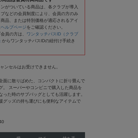
コンがついている商品は、各クラブが導入
ラブなどの会員制度により、会員の方のみ
る商品、または特別価格が適応されるアイ
は
ヘルプページ
をご確認ください。
ブ会員の方は、
ワンタッチパスID（クラブ
録
からワンタッチパスIDの紐付け手続き
キャンセルはお受けできません。
全面に散りばめた、コンパクトに折り畳んで
グ。 スーパーやコンビニで購入した商品を
なった時のサブバッグとしても活躍します。
援グッズの持ち運びにも便利なアイテムで
40