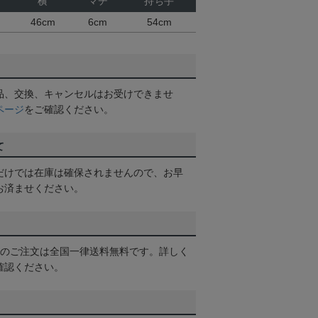
横
マチ
持ち手
46cm
6cm
54cm
品、交換、キャンセルはお受けできませ
ページ
をご確認ください。
て
だけでは在庫は確保されませんので、お早
お済ませください。
以上のご注文は全国一律送料無料です。詳しく
確認ください。