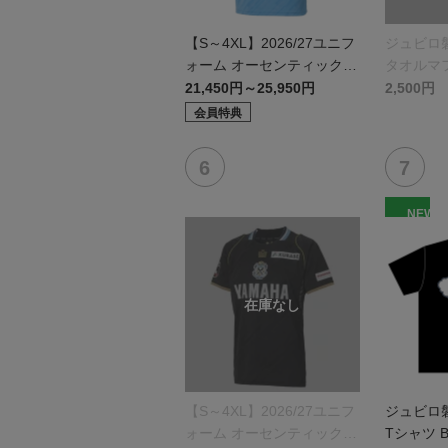
【S～4XL】2026/27ユニフ
ジュビロ
ォーム オーセンティックモ
タオルマ
デル:FP1st
21,450円～25,950円
2,500円
会員特典
NEW
【S～4XL】2026/27ユニフ
ジュビロ
ォーム オーセンティックモ
Tシャツ B