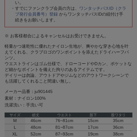
い。
すでにファンクラブ会員の方は、
ワンタッチパスID（クラ
ブ発行会員番号）登録
からワンタッチパスIDの紐付け手
続きをお願いします。
※ お客様都合によるキャンセルはお受けできません。
軽量かつ速乾性に優れたナイロン生地が、爽やかな穿き心地を叶
えてくれる、クラブロゴのワンポイントを添えたドライハーフパ
ンツ。
ウエストラインはゴム仕様で、ドローコードやDカン、ポケットな
ど細かなポイントを備えた拘りのあるアイテムです。
デイリーは勿論、アウトドアやジムなどのアウトワークシーンで
も活躍してくれること間違い無し。
メーカー品番：ju901445
素材：ナイロン100%
洗濯洗い：手洗い可
サイズ
総丈
ウエスト
股下
股ワタリ
M
46cm
76~81cm
15cm
35cm
L
48cm
81~87cm
17cm
36cm
XL
52cm
87~93cm
19cm
38cm