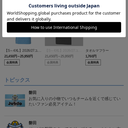
【S～4XL】2026/27ユニ
【S～4XL】2026/27ユニ
タオルマフラー
フォーム オーセンティッ
フォーム オーセンティッ
21,450円～25,950円
21,450円～25,950円
1,760円
1
クモデル:FP1st
クモデル:GK
会員特典
会員特典
会員特典
トピックス
磐田
お気に入りの小物でいつもチームを近くで感じてい
たいファン必見アイテム！
磐田