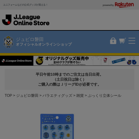
ユニフォームなどの公式グッズが買える！
powered by
ジュビロ磐田
オフィシャルオンラインショップ
平日午前10時までのご注文は当日出荷。
（土日祝日は除く）
ご購入の際はＪリーグIDが必要です。
TOP
ジュビロ磐田
バラエティグッズ
雑貨
ぷっくり立体シール