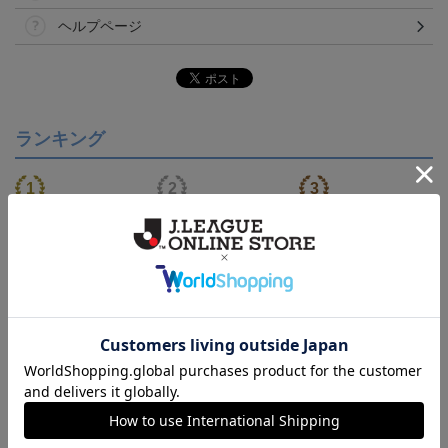
ヘルプページ
ランキング
【S～4XL】2026/27ユニ
ジュビロ磐田 チルタリ
ジュビロ磐田 ピカチュ
フォーム オーセンティッ
ス タオルマフラー
ウ タオルマフラー
21,450円～25,950円
2,500円
2,500円
1
クモデル:FP1st
会員特典