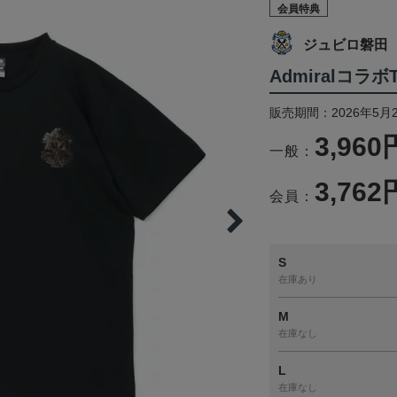
会員特典
ジュビロ磐田
Admiralコラ
販売期間：2026年5月
3,960
一般：
3,762
会員：
S
在庫あり
M
在庫なし
L
在庫なし