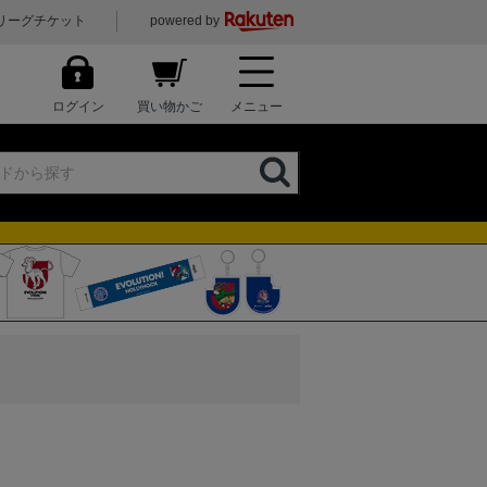
リーグチケット
powered by
ログイン
買い物かご
メニュー