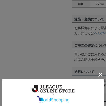
XXL
77cm
返品・交換について
お客様都合による返
ん。詳しくは
ヘルプ
ご注文の確定につい
買い物かごに入れる
めにご購入手続きを
送料について
3,980円（税込）
は
ヘルプページ
をご
配送方法について