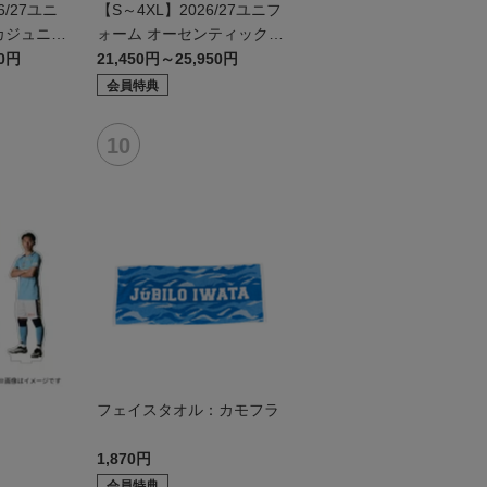
/27ユニ
【S～4XL】2026/27ユニフ
カジュニア
ォーム オーセンティックモ
デル:FP2nd
50円
21,450円～25,950円
会員特典
ド
フェイスタオル：カモフラ
1,870円
会員特典