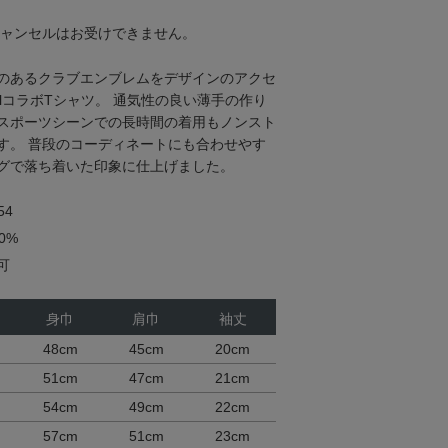
キャンセルはお受けできません。
のあるクラブエンブレムをデザインのアクセ
ralコラボTシャツ。 通気性の良い薄手の作り
スポーツシーンでの長時間の着用もノンスト
す。 普段のコーディネートにも合わせやす
グで落ち着いた印象に仕上げました。
54
0%
可
身巾
肩巾
袖丈
48cm
45cm
20cm
51cm
47cm
21cm
54cm
49cm
22cm
57cm
51cm
23cm