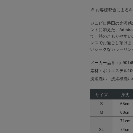
※ お客様都合による
ジュビロ磐田の光沢感
ントに加えた、Admi
で、熱のこもりやすい
レスでお過ごし頂けま
いシックなカラーリン
メーカー品番：ju9014
素材：ポリエステル10
洗濯洗い：洗濯機洗い
サイズ
身丈
S
65cm
M
68cm
L
71cm
XL
74cm