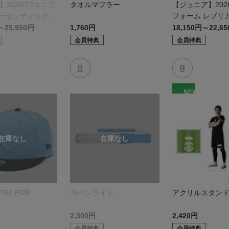
】2026/27ユニフ
タオルマフラー
【ジュニア】2026
オーセンティックモ
フォーム レプリ
モデル:FP1st
～25,950円
1,760円
18,150円～22,6
会員特典
会員特典
NEW
950:EMB
25ペンライト
アクリルスタン
2,300円
2,420円
会員特典
会員特典