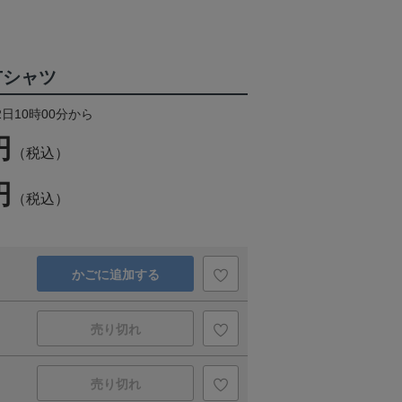
ボTシャツ
2日10時00分から
円
（税込）
円
（税込）
かごに追加する
売り切れ
売り切れ