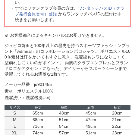
い。
すでにファンクラブ会員の方は、
ワンタッチパスID（クラ
ブ発行会員番号）登録
からワンタッチパスIDの紐付け手
続きをお願いします。
※ お客様都合によるキャンセルはお受けできません。
ジュビロ磐田と100年以上の歴史を持つスポーツファッションブラ
ンド「Admiral」のコラボレーションポロシャツ。 ポリエステル10
0％素材は汗をかいてもすぐに乾き、洗濯後もシワになりにくく、
型崩れしにくいのがポイント。 両胸のクラブエンブレムとブラン
ドロゴがアクセントになった、デイリーからスポーツシーンまで
活躍してくれるお洒落な1枚です。
メーカー品番：ju901455
素材：ポリエステル100%
洗濯洗い：洗濯機洗い可
サイズ
身丈
身巾
肩巾
袖丈
S
65cm
48cm
45cm
20cm
M
68cm
51cm
47cm
21cm
L
71cm
54cm
49cm
22cm
XL
74cm
57cm
51cm
23cm