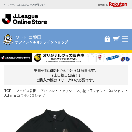
ユニフォームなどの公式グッズが買える！
powered by
ジュビロ磐田
オフィシャルオンラインショップ
平日午前10時までのご注文は当日出荷。
（土日祝日は除く）
ご購入の際はＪリーグIDが必要です。
TOP
ジュビロ磐田
アパレル・ファッション小物
Tシャツ・ポロシャツ
Admiralコラボポロシャツ