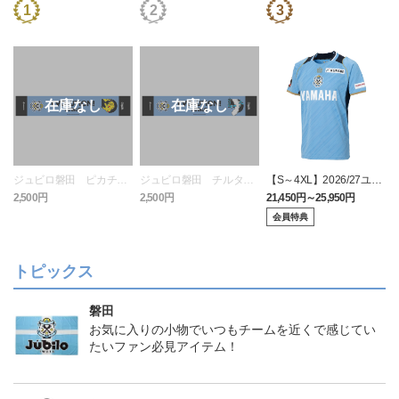
ジュビロ磐田 ピカチュ
ジュビロ磐田 チルタリ
【S～4XL】2026/27ユニ
ウ タオルマフラー
ス タオルマフラー
フォーム オーセンティッ
2,500円
2,500円
21,450円～25,950円
1
クモデル:FP1st
会員特典
トピックス
磐田
お気に入りの小物でいつもチームを近くで感じてい
たいファン必見アイテム！