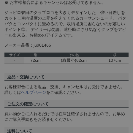
※ お客様都合によるキャンセルはお受けできません。
ジュビロ磐田のクラブロゴを大きくデザインした、強い日差しを
カットし車内温度の上昇を抑えてくれるカーサンシェード。 パタ
パタとコンパクトに畳めるので、収納場所に困らないのが嬉しい
ポイント◎。 デイリーは勿論、遠征時にさり気なくクラブをアピ
ール出来る、お勧めのアイテムです。
メーカー品番：ju901465
サイズ
縦
その他
横
-
72cm
(縦最小)62cm
107cm
返品・交換について
お客様都合による返品、交換、キャンセルはお受けできません。
詳しくは
ヘルプページ
をご確認ください。
ご注文の確定について
買い物かごに入れるだけでは在庫は確保されませんので、お早め
にご購入手続きをお済ませください。
送料について