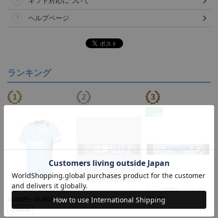
ギフト対応について
ヘルプページ
ランキング
NEW
【S～4XL】2026/27ユニ
ジュビロ磐田 チルタリ
ジュビロ磐田 ピカチュ
フォーム オーセンティッ
ス タオルマフラー
ウ タオルマフラー
21,450円～25,950円
2,500円
2,500円
1
クモデル:FP1st
会員特典