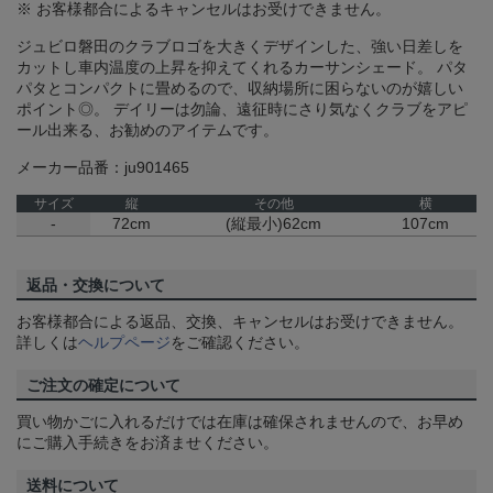
※ お客様都合によるキャンセルはお受けできません。
ジュビロ磐田のクラブロゴを大きくデザインした、強い日差しを
カットし車内温度の上昇を抑えてくれるカーサンシェード。 パタ
パタとコンパクトに畳めるので、収納場所に困らないのが嬉しい
ポイント◎。 デイリーは勿論、遠征時にさり気なくクラブをアピ
ール出来る、お勧めのアイテムです。
メーカー品番：ju901465
サイズ
縦
その他
横
-
72cm
(縦最小)62cm
107cm
返品・交換について
お客様都合による返品、交換、キャンセルはお受けできません。
詳しくは
ヘルプページ
をご確認ください。
ご注文の確定について
買い物かごに入れるだけでは在庫は確保されませんので、お早め
にご購入手続きをお済ませください。
送料について