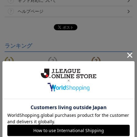
ギフト対応について
ヘルプページ
ランキング
NEW
【S～4XL】2026/27ユニ
ジュビロ磐田 チルタリ
ジュビロ磐田 ピカチュ
フォーム オーセンティッ
ス タオルマフラー
ウ タオルマフラー
21,450円～25,950円
2,500円
2,500円
1
クモデル:FP1st
会員特典