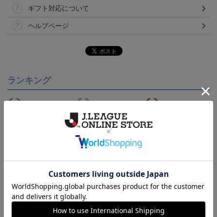
ギフト対応について
ヘルプページ
ランキング
【S～4XL】2026/27ユニ
【S～4XL】2026/27ユニ
タオルマフラー
フォーム オーセンティッ
フォーム オーセンティッ
21,450円～25,950円
21,450円～25,950円
1,760円
1
クモデル:FP1st
クモデル:GK
会員特典
会員特典
会員特典