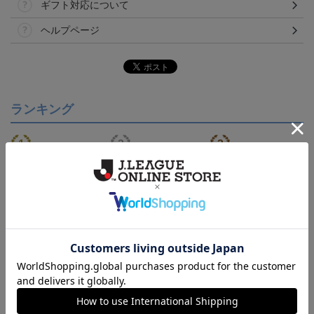
ギフト対応について
ヘルプページ
ランキング
ジュビロ磐田 ピカチュ
ジュビロ磐田 チルタリ
【S～4XL】2026/27ユニ
ウ タオルマフラー
ス タオルマフラー
フォーム オーセンティッ
2,500円
2,500円
21,450円～25,950円
1
クモデル:FP1st
会員特典