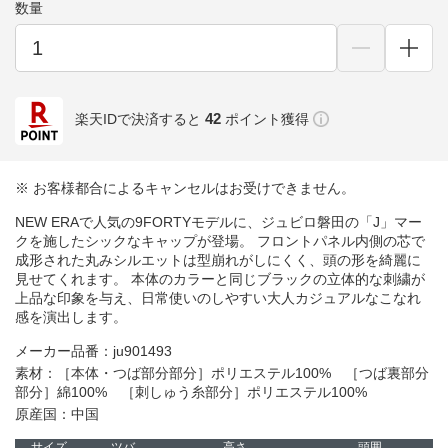
数量
42
楽天IDで決済すると
ポイント獲得
※ お客様都合によるキャンセルはお受けできません。
NEW ERAで人気の9FORTYモデルに、ジュビロ磐田の「J」マー
クを施したシックなキャップが登場。 フロントパネル内側の芯で
成形された丸みシルエットは型崩れがしにくく、頭の形を綺麗に
見せてくれます。 本体のカラーと同じブラックの立体的な刺繍が
上品な印象を与え、日常使いのしやすい大人カジュアルなこなれ
感を演出します。
メーカー品番：ju901493
素材：［本体・つば部分部分］ポリエステル100% ［つば裏部分
部分］綿100% ［刺しゅう糸部分］ポリエステル100%
原産国：中国
サイズ
ツバ
高さ
頭囲