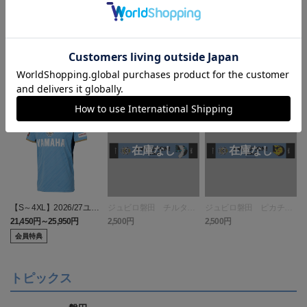
ランキング
【S～4XL】2026/27ユニ
ジュビロ磐田 チルタリ
ジュビロ磐田 ピカチュ
フォーム オーセンティッ
ス タオルマフラー
ウ タオルマフラー
21,450円～25,950円
2,500円
2,500円
1
クモデル:FP1st
会員特典
トピックス