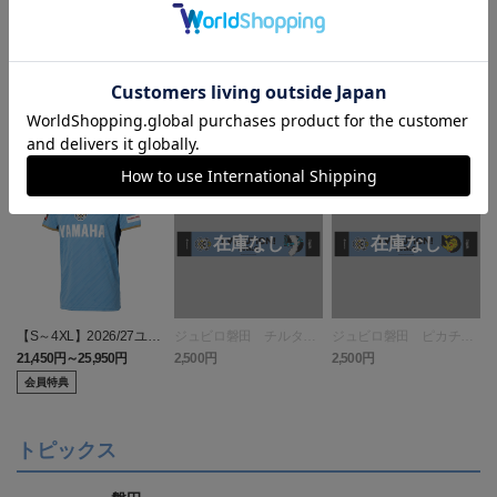
ランキング
【S～4XL】2026/27ユニ
ジュビロ磐田 チルタリ
ジュビロ磐田 ピカチュ
フォーム オーセンティッ
ス タオルマフラー
ウ タオルマフラー
21,450円～25,950円
2,500円
2,500円
1
クモデル:FP1st
会員特典
トピックス