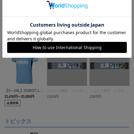
ランキング
【S～4XL】2026/27ユニ
ジュビロ磐田 チルタリ
ジュビロ磐田 ピカチュ
フォーム オーセンティッ
ス タオルマフラー
ウ タオルマフラー
21,450円～25,950円
2,500円
2,500円
1
クモデル:FP1st
会員特典
トピックス