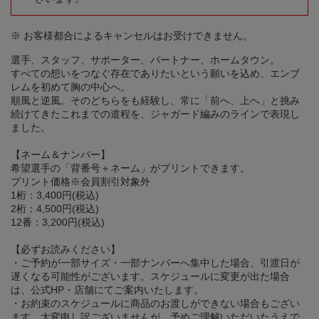
※ お客様都合によるキャンセルはお受けできません。
選手、スタッフ、サポーター、パートナー、ホームタウン。
すべての想いをつなぐ存在でありたいという願いを込め、エンブ
レムを初めて胸の中心へ。
順風と逆風。そのどちらをも経験し、常に「前へ、上へ」と挑み
続けてきたこれまでの道程を、ジャガード編みのラインで表現し
ました。
【ネーム＆ナンバー】
希望選手の「背番号＋ネーム」がプリントできます。
プリント価格※会員割引対象外
1桁：3,400円(税込)
2桁：4,500円(税込)
12番：3,200円(税込)
【必ずお読みください】
・ご予約が一部サイズ・一部ナンバーへ集中した場合、引渡日が
遅くなる可能性がございます。スケジュールに変更が出た場合
は、公式HP・店舗にてご案内いたします。
・お約束のスケジュールに商品のお渡しができない場合もござい
ます。大変申し訳ございませんが、予めご理解いただいたうえで