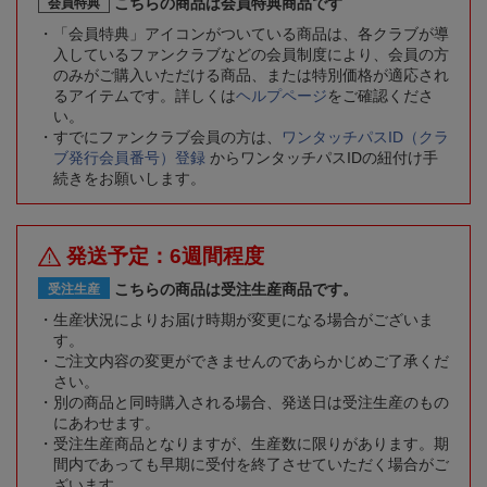
こちらの商品は会員特典商品です
会員特典
「会員特典」アイコンがついている商品は、各クラブが導
入しているファンクラブなどの会員制度により、会員の方
のみがご購入いただける商品、または特別価格が適応され
るアイテムです。詳しくは
ヘルプページ
をご確認くださ
い。
すでにファンクラブ会員の方は、
ワンタッチパスID（クラ
ブ発行会員番号）登録
からワンタッチパスIDの紐付け手
続きをお願いします。
発送予定：6週間程度
こちらの商品は受注生産商品です。
受注生産
生産状況によりお届け時期が変更になる場合がございま
す。
ご注文内容の変更ができませんのであらかじめご了承くだ
さい。
別の商品と同時購入される場合、発送日は受注生産のもの
にあわせます。
受注生産商品となりますが、生産数に限りがあります。期
間内であっても早期に受付を終了させていただく場合がご
ざいます。