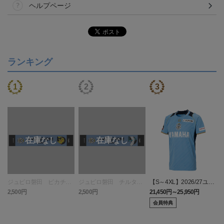
ヘルプページ
ランキング
ジュビロ磐田 ピカチュ
ジュビロ磐田 チルタリ
【S～4XL】2026/27ユニ
ウ タオルマフラー
ス タオルマフラー
フォーム オーセンティッ
2,500円
2,500円
21,450円～25,950円
1
クモデル:FP1st
会員特典