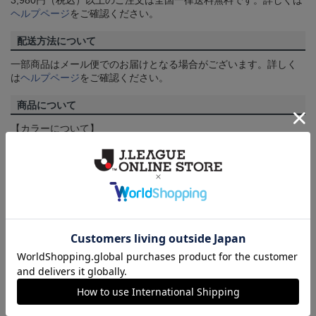
3,980円（税込）以上のご注文は全国一律送料無料です。詳しくは
ヘルプページ
をご確認ください。
配送方法について
一部商品はメール便でのお届けとなる場合がございます。詳しく
は
ヘルプページ
をご確認ください。
商品について
【カラーについて】
商品画像は、お使いのパソコンのモニターおよびスマートフォン
のメーカー・機種・画面設定等により、実際の商品の色と異なっ
て見える場合がございます。あらかじめご了承ください。
【仕様について】
取り扱い商品によっては、パッケージやデザインなどの仕様が予
告なく変更になることがございます。
その他
決済について
ギフト対応について