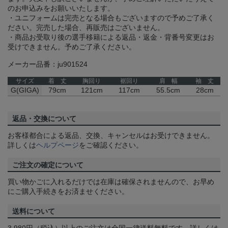
のお申込みをお願いいたします。
・ユニフォームは完売となる場合もございますので予めご了承く
ださい。完売した場合、再販売はございません。
・商品お受取り後の選手移籍による返品・返金・背番号変更はお
受けできません。予めご了承ください。
メーカー品番：ju901524
サイズ
着 丈
胸回り
裾回り
肩 幅
袖 丈
G(GIGA)
79cm
121cm
117cm
55.5cm
28cm
返品・交換について
お客様都合による返品、交換、キャンセルはお受けできません。
詳しくは
ヘルプページ
をご確認ください。
ご注文の確定について
買い物かごに入れるだけでは在庫は確保されませんので、お早め
にご購入手続きをお済ませください。
送料について