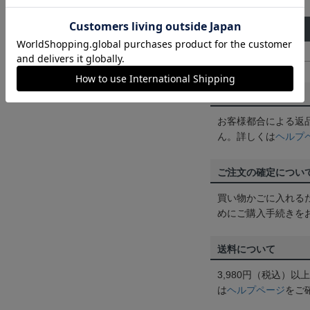
サイズ
着 丈
G(GIGA)
79cm
返品・交換について
お客様都合による返
ん。詳しくは
ヘルプ
ご注文の確定につい
買い物かごに入れる
めにご購入手続きを
送料について
3,980円（税込）
は
ヘルプページ
をご