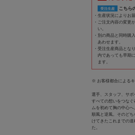
こちら
受注生産
生産状況によりお
ご注文内容の変更
い。
別の商品と同時購
あわせます。
受注生産商品とな
内であっても早期
ます。
※ お客様都合による
選手、スタッフ、サポ
すべての想いをつなぐ
ムを初めて胸の中心へ
順風と逆風。そのどち
けてきたこれまでの道
た。