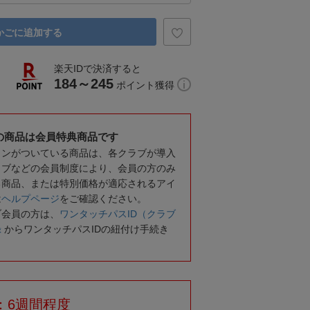
かごに追加する
楽天IDで決済すると
184～245
ポイント獲得
の商品は会員特典商品です
コンがついている商品は、各クラブが導入
ラブなどの会員制度により、会員の方のみ
る商品、または特別価格が適応されるアイ
は
ヘルプページ
をご確認ください。
ブ会員の方は、
ワンタッチパスID（クラブ
録
からワンタッチパスIDの紐付け手続き
：6週間程度