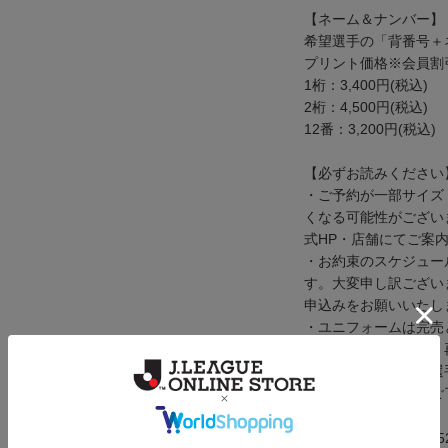
【ネーム＆ナンバー】
希望選手の「背番号＋
プリント価格※会員割
1桁：3,400円(税込)
2桁：4,500円(税込)
12番：3,200円(税込)
【必ずお読みください
・ご予約が一部サイズ
くなる可能性がござい
式HP・店舗にてご案
・お約束のスケジュー
す。大変申し訳ござい
申込みをお願いいたし
・ユニフォームは完売
さい。完売した場合、
・商品お受取り後の選
けできません。予めご
メーカー品番：ju9015