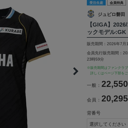
受注生産
会員特典
ジュビロ磐田
【GIGA】202
ックモデル:GK
販売期間：2026年7月1
会員先行販売期間：2026
23時59分
※販売期間はファンクラブ
詳しくはページ下部をご
22,55
一般：
20,29
会員：
背番号