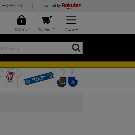
リーグチケット
powered by
ログイン
買い物かご
メニュー