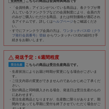
こちらの商品は会員特典商品です
会員特典
「会員特典」アイコンがついている商品は、各クラブが導
入しているファンクラブなどの会員制度により、会員の方
のみがご購入いただける商品、または特別価格が適応され
るアイテムです。詳しくは
ヘルプページ
をご確認くださ
い。
すでにファンクラブ会員の方は、
ワンタッチパスID（クラ
ブ発行会員番号）登録
からワンタッチパスIDの紐付け手
続きをお願いします。
発送予定：6週間程度
こちらの商品は受注生産商品です。
受注生産
生産状況によりお届け時期が変更になる場合がございま
す。
ご注文内容の変更ができませんのであらかじめご了承くだ
さい。
別の商品と同時購入される場合、発送日は受注生産のもの
にあわせます。
受注生産商品となりますが、生産数に限りがあります。期
間内であっても早期に受付を終了させていただく場合がご
ざいます。