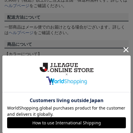
3,980円（税込）以上のご注文は全国一律送料無料です。詳しくは
ヘルプページ
をご確認ください。
配送方法について
一部商品はメール便でのお届けとなる場合がございます。詳しく
は
ヘルプページ
をご確認ください。
商品について
【カラーについて】
商品画像は、お使いのパソコンのモニターおよびスマートフォン
のメーカー・機種・画面設定等により、実際の商品の色と異なっ
て見える場合がございます。あらかじめご了承ください。
【仕様について】
取り扱い商品によっては、パッケージやデザインなどの仕様が予
告なく変更になることがございます。
その他
決済について
ギフト対応について