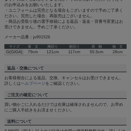
のお申込みをお願いいたします。
・ユニフォームは完売となる場合もございますので予めご了承く
ださい。完売した場合、再販売はございません。
・商品お受取り後の選手移籍による返品・返金・背番号変更はお
受けできません。予めご了承ください。
メーカー品番：ju901526
サイズ
着 丈
胸回り
裾回り
肩 幅
袖 丈
G(GIGA)
79cm
121cm
117cm
55.5cm
28cm
返品・交換について
お客様都合による返品、交換、キャンセルはお受けできません。
詳しくは
ヘルプページ
をご確認ください。
ご注文の確定について
買い物かごに入れるだけでは在庫は確保されませんので、お早め
にご購入手続きをお済ませください。
送料について