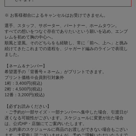
※ お客様都合によるキャンセルはお受けできません。
選手、スタッフ、サポーター、パートナー、ホームタウン。
すべての想いをつなぐ存在でありたいという願いを込め、エンブ
レムを初めて胸の中心へ。
順風と逆風。そのどちらをも経験し、常に「前へ、上へ」と挑み
続けてきたこれまでの道程を、ジャガード編みのラインで表現し
ました。
【ネーム＆ナンバー】
希望選手の「背番号＋ネーム」がプリントできます。
プリント価格※会員割引対象外
1桁：3,400円(税込)
2桁：4,500円(税込)
12番：3,200円(税込)
【必ずお読みください】
・ご予約が一部サイズ・一部ナンバーへ集中した場合、引渡日が
遅くなる可能性がございます。スケジュールに変更が出た場合
は、公式HP・店舗にてご案内いたします。
・お約束のスケジュールに商品のお渡しができない場合もござい
ます。大変申し訳ございませんが、予めご理解いただいたうえで