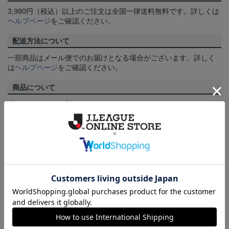
3,980円（税込）以上のご注文は全国一律送料無料です。詳しくは
ヘルプページ
をご確認ください。
配送方法について
一部商品はメール便でのお届けとなる場合がございます。詳しく
は
ヘルプページ
をご確認ください。
商品について
【カラーについて】
商品画像は、お使いのパソコンのモニターおよびスマートフォン
のメーカー・機種・画面設定等により、実際の商品の色と異なっ
て見える場合がございます。あらかじめご了承ください。
【仕様について】
取り扱い商品によっては、パッケージやデザインなどの仕様が予
告なく変更になることがございます。
その他
決済について
ギフト対応について