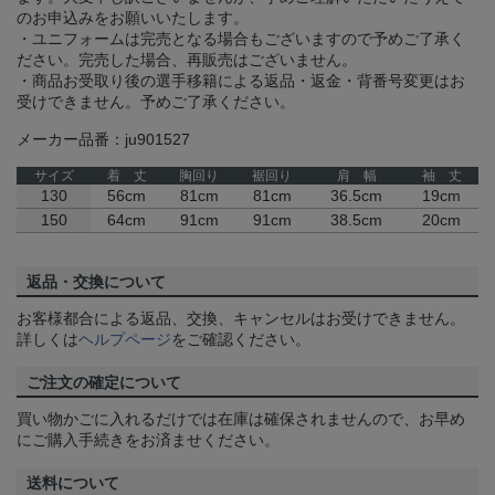
のお申込みをお願いいたします。
・ユニフォームは完売となる場合もございますので予めご了承く
ださい。完売した場合、再販売はございません。
・商品お受取り後の選手移籍による返品・返金・背番号変更はお
受けできません。予めご了承ください。
メーカー品番：ju901527
サイズ
着 丈
胸回り
裾回り
肩 幅
袖 丈
130
56cm
81cm
81cm
36.5cm
19cm
150
64cm
91cm
91cm
38.5cm
20cm
返品・交換について
お客様都合による返品、交換、キャンセルはお受けできません。
詳しくは
ヘルプページ
をご確認ください。
ご注文の確定について
買い物かごに入れるだけでは在庫は確保されませんので、お早め
にご購入手続きをお済ませください。
送料について