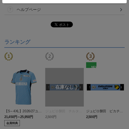
ヘルプページ
ランキング
NEW
【S～4XL】2026/27ユニ
ジュビロ磐田 チルタリ
ジュビロ磐田 ピカチュ
フォーム オーセンティッ
ス タオルマフラー
ウ タオルマフラー
21,450円～25,950円
2,500円
2,500円
1
クモデル:FP1st
会員特典