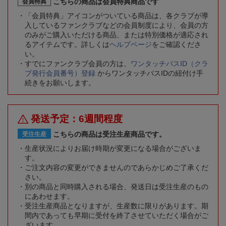
こちらの商品は会員特典商品です
会員特典
「会員特典」アイコンがついている商品は、各クラブが導
入しているファンクラブなどの会員制度により、会員の方
のみがご購入いただける商品、または特別価格が適応され
るアイテムです。詳しくは
ヘルプページ
をご確認くださ
い。
すでにファンクラブ会員の方は、
ワンタッチパスID（クラ
ブ発行会員番号）登録
からワンタッチパスIDの紐付け手
続きをお願いします。
発送予定：6週間程度
こちらの商品は受注生産商品です。
受注生産
生産状況によりお届け時期が変更になる場合がございま
す。
ご注文内容の変更ができませんのであらかじめご了承くだ
さい。
別の商品と同時購入される場合、発送日は受注生産のもの
にあわせます。
受注生産商品となりますが、生産数に限りがあります。期
間内であっても早期に受付を終了させていただく場合がご
ざいます。