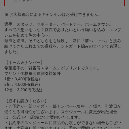
※ お客様都合によるキャンセルはお受けできません。
選手、スタッフ、サポーター、パートナー、ホームタウン。
すべての想いをつなぐ存在でありたいという願いを込め、エンブ
レムを初めて胸の中心へ。
順風と逆風。そのどちらをも経験し、常に「前へ、上へ」と挑み
続けてきたこれまでの道程を、ジャガード編みのラインで表現し
ました。
【ネーム＆ナンバー】
希望選手の「背番号＋ネーム」がプリントできます。
プリント価格※会員割引対象外
1桁：3,400円(税込)
2桁：4,500円(税込)
12番：3,200円(税込)
【必ずお読みください】
・ご予約が一部サイズ・一部ナンバーへ集中した場合、引渡日が
遅くなる可能性がございます。スケジュールに変更が出た場合
は、公式HP・店舗にてご案内いたします。
・お約束のスケジュールに商品のお渡しができない場合もござい
ます。大変申し訳ございませんが、予めご理解いただいたうえで