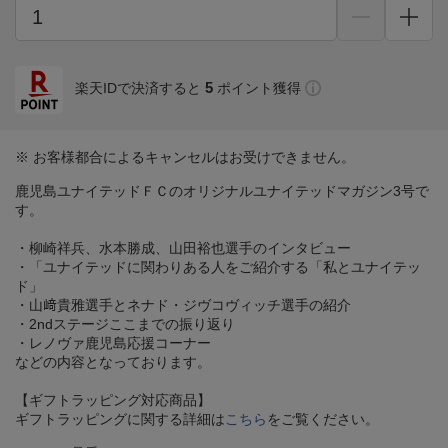
5
楽天IDで決済すると
ポイント獲得
※ お客様都合によるキャンセルはお受けできません。
鹿児島ユナイテッドＦＣのオリジナルユナイテッドマガジン3号で
す。
・柳崎祥兵、水本勝成、山田裕也選手のインタビュー
・「ユナイテッドに関わりある人をご紹介する「私とユナイテッ
ド」
・山﨑貴雅選手とネナド・ジヴコヴィッチ選手の紹介
・2ndステージここまでの振り返り
・レノヴァ鹿児島応援コーナー
などの内容となっております。
【ギフトラッピング対応商品】
ギフトラッピングに関する詳細は
こちら
をご覧ください。