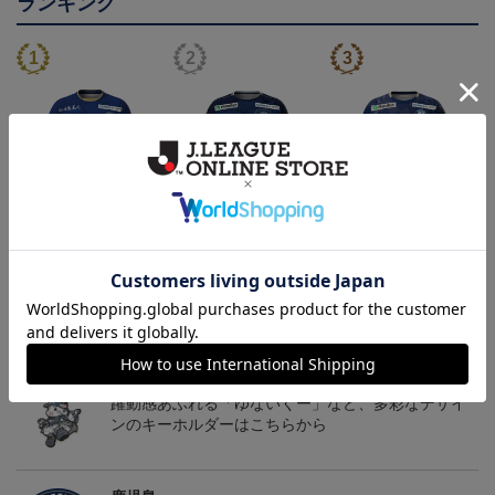
ランキング
26/27オーセンティックユ
【値引き】【すぐにお届
【すぐにお届け】明治安
ニフォーム（FP1st）
け】2025オーセンティッ
田J2・J3百年構想リーグ
13,200円～17,600円
8,800円
13,200円
6
クユニフォーム FP1st
オーセンティックユニフ
ォーム（FP1st）
トピックス
鹿児島
躍動感あふれる「ゆないくー」など、多彩なデザイ
ンのキーホルダーはこちらから