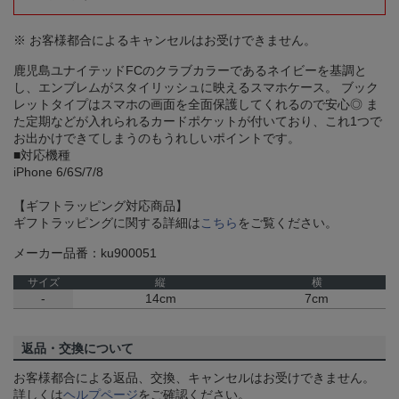
※ お客様都合によるキャンセルはお受けできません。
鹿児島ユナイテッドFCのクラブカラーであるネイビーを基調と
し、エンブレムがスタイリッシュに映えるスマホケース。 ブック
レットタイプはスマホの画面を全面保護してくれるので安心◎ ま
た定期などが入れられるカードポケットが付いており、これ1つで
お出かけできてしまうのもうれしいポイントです。
■対応機種
iPhone 6/6S/7/8
【ギフトラッピング対応商品】
ギフトラッピングに関する詳細は
こちら
をご覧ください。
メーカー品番：ku900051
サイズ
縦
横
-
14cm
7cm
返品・交換について
お客様都合による返品、交換、キャンセルはお受けできません。
詳しくは
ヘルプページ
をご確認ください。