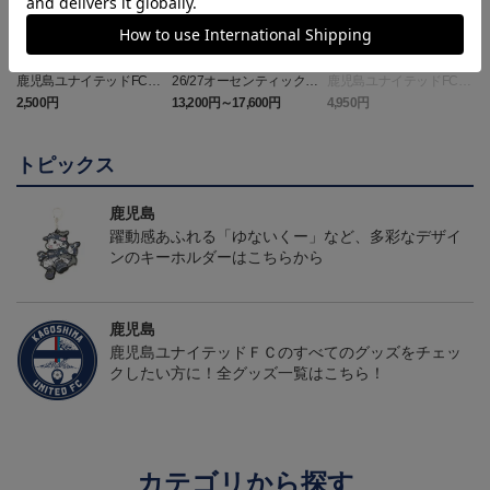
鹿児島ユナイテッドFC
26/27オーセンティックユ
鹿児島ユナイテッドFC
バクーダ タオルマフラ
ニフォーム（FP1st）
バクーダ Tシャツ BLACK
2,500円
13,200円～17,600円
4,950円
1
ー
トピックス
鹿児島
躍動感あふれる「ゆないくー」など、多彩なデザイ
ンのキーホルダーはこちらから
鹿児島
鹿児島ユナイテッドＦＣのすべてのグッズをチェッ
クしたい方に！全グッズ一覧はこちら！
カテゴリから探す