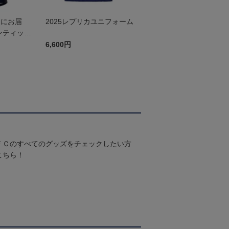
ぐにお届
2025レプリカユニフォーム
ンティック
st
6,600円
ＦＣのすべてのグッズをチェックしたい方
こちら！