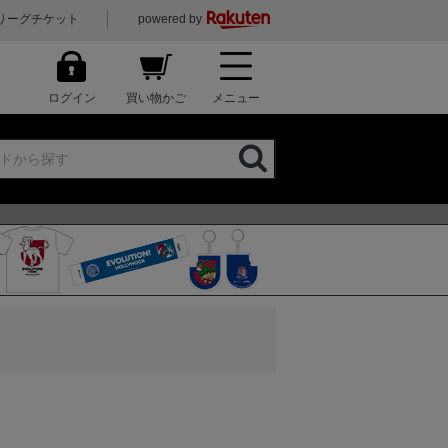
リーグチケット
powered by
ログイン
買い物かご
メニュー