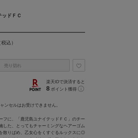
テッドＦＣ
（税込）
売り切れ
楽天IDで決済すると
8
ポイント獲得
キャンセルはお受けできません。
ーフに、「鹿児島ユナイテッドＦＣ」のチー
施した、とってもチャーミングなヘアーゴム
を散りばめ、乙女心をくすぐるルックスに◎