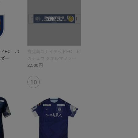
ドFC バ
鹿児島ユナイテッドFC ピ
ルダー
カチュウ タオルマフラー
2,500円