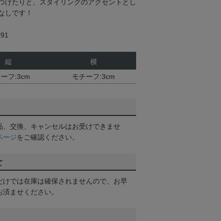
つけたりと、スタイリングのアクセントとし
なしです！
91
縦
横
ーフ:3cm
モチーフ:3cm
品、交換、キャンセルはお受けできませ
ページ
をご確認ください。
て
だけでは在庫は確保されませんので、お早
お済ませください。