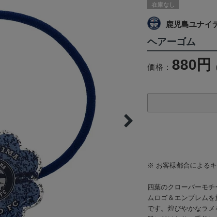
在庫なし
鹿児島ユナイ
ヘアーゴム
880円
価格：
※ お客様都合による
四葉のクローバーモチ
ムロゴ＆エンブレムを
です。煌びやかなラメ