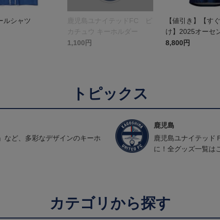
ールシャツ
鹿児島ユナイテッドFC ピ
【値引き】【す
カチュウ キーホルダー
け】2025オーセ
ユニフォーム FP1
1,100円
8,800円
トピックス
鹿児島
」など、多彩なデザインのキーホ
鹿児島ユナイテッド
に！全グッズ一覧は
カテゴリから探す