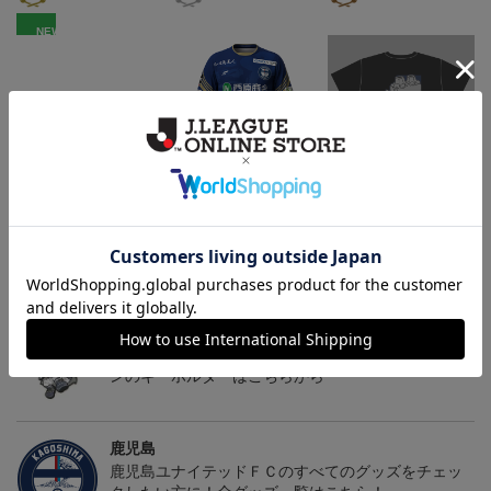
NEW
鹿児島ユナイテッドFC
26/27オーセンティックユ
鹿児島ユナイテッドFC
バクーダ タオルマフラ
ニフォーム（FP1st）
バクーダ Tシャツ BLACK
2,500円
13,200円～17,600円
4,950円
1
ー
トピックス
鹿児島
躍動感あふれる「ゆないくー」など、多彩なデザイ
ンのキーホルダーはこちらから
鹿児島
鹿児島ユナイテッドＦＣのすべてのグッズをチェッ