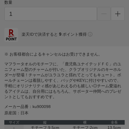
数量
9
楽天IDで決済すると
ポイント獲得
※ お客様都合によるキャンセルはお受けできません。
マフラータオルのモチーフに、「鹿児島ユナイテッドＦＣ」のユ
ニフォーム型のチャームが付いた、クラブオリジナルのキーホル
ダーが登場！チャームがユラユラと揺れてとってもキュート。ボ
ールチェーンは着脱しやすく、バッグやKEYに付けやすいので、
手軽にオリジナリティ感があじわえるのも嬉しい◎チーム愛溢れ
るアイテムは、自分用にはもちろん、サポーター仲間へのプレゼ
ントとしてもおすすめです。
メーカー品番：ku900098
原産国：日本
サイズ
縦
横
全長
-
モチーフ:9.5cm
モチーフ:2cm
13.5cm