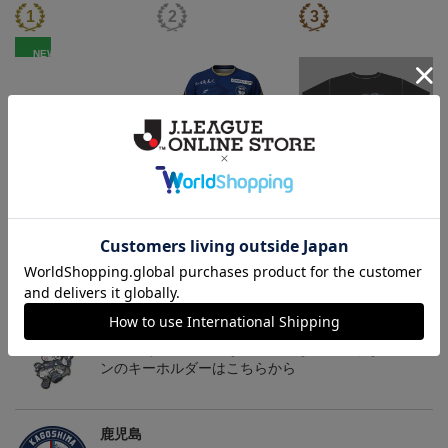
NEW
鹿児島ユナイテッドFC
26/27オーセンティックユ
鹿児島ユナイテッドFC
バクーダ タオルマフラ
ニフォーム（FP1st）
バクーダ Tシャツ BLACK
2,500円
13,200円～17,600円
4,950円
1
ー
トピックス
鹿児島
躍動感あふれる「ゆないくー」など、多彩なデザイ
ンのキーホルダーはこちらから
鹿児島