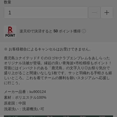
数量
50
楽天IDで決済すると
ポイント獲得
※ お客様都合によるキャンセルはお受けできません。
鹿児島ユナイテッドＦＣのロゴやクラブエンブレムをあしらった
オリジナル法被が登場。縁起の良い青海波×市松模様もポイント！
背面にはインパクトのある「鹿児島」の文字入り◎お祭り気分で
盛り上がること間違いなしな1枚です。サッと羽織れる手軽さも嬉
しいところ。これを着てチームの勝利を願いスタジアムへ応援し
に行こう。
メーカー品番：ku900124
素材：ポリエステル100%
原産国：中国
洗濯洗い：洗濯機洗い可