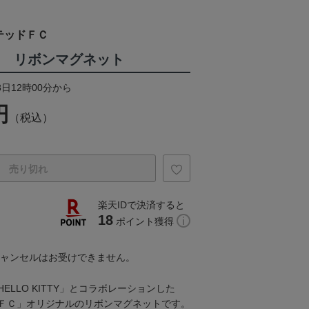
テッドＦＣ
TTY リボンマグネット
8日12時00分から
円
（税込）
売り切れ
楽天IDで決済すると
18
ポイント獲得
キャンセルはお受けできません。
ELLO KITTY」とコラボレーションした
ＦＣ」オリジナルのリボンマグネットです。