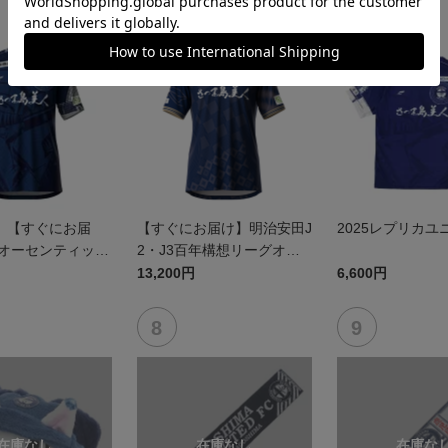
】【すぐにお届
【すぐにお届け】明治安田J
2025レプリカユ
5オーセンティック
2・J3百年構想リーグオー
 FP1st
センティックユニフォーム
13,200円
6,600円
（FP1st）