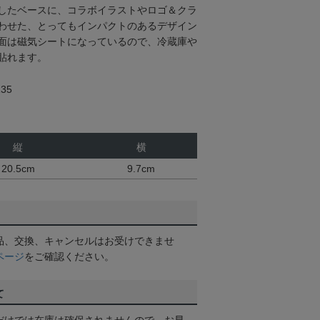
したベースに、コラボイラストやロゴ＆クラ
わせた、とってもインパクトのあるデザイン
面は磁気シートになっているので、冷蔵庫や
貼れます。
35
縦
横
20.5cm
9.7cm
品、交換、キャンセルはお受けできませ
ページ
をご確認ください。
て