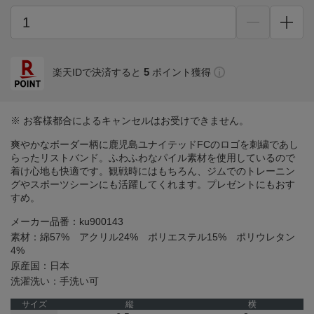
5
楽天IDで決済すると
ポイント獲得
※ お客様都合によるキャンセルはお受けできません。
爽やかなボーダー柄に鹿児島ユナイテッドFCのロゴを刺繍であし
らったリストバンド。ふわふわなパイル素材を使用しているので
着け心地も快適です。観戦時にはもちろん、ジムでのトレーニン
グやスポーツシーンにも活躍してくれます。プレゼントにもおす
すめ。
メーカー品番：ku900143
素材：綿57% アクリル24% ポリエステル15% ポリウレタン
4%
原産国：日本
洗濯洗い：手洗い可
サイズ
縦
横