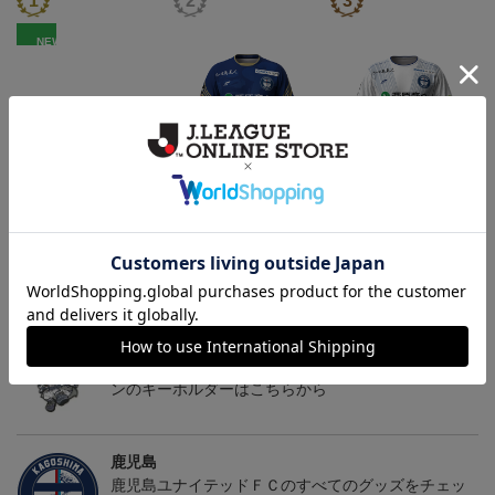
NEW
鹿児島ユナイテッドFC
26/27オーセンティックユ
26/27オーセンティックユ
バクーダ タオルマフラ
ニフォーム（FP1st）
ニフォーム（FP2nd）
2,500円
13,200円～17,600円
13,200円～17,600円
1
ー
トピックス
鹿児島
躍動感あふれる「ゆないくー」など、多彩なデザイ
ンのキーホルダーはこちらから
鹿児島
鹿児島ユナイテッドＦＣのすべてのグッズをチェッ