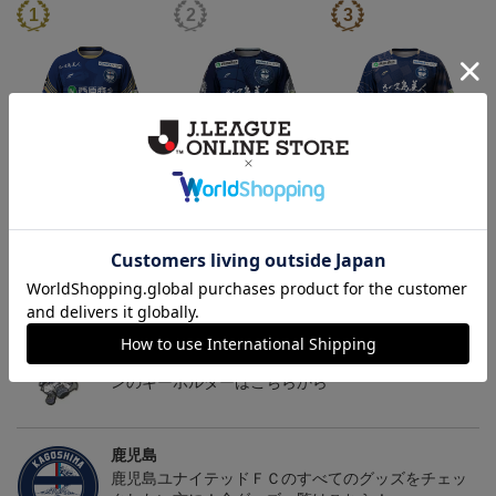
26/27オーセンティックユ
【値引き】【すぐにお届
【すぐにお届け】明治安
ニフォーム（FP1st）
け】2025オーセンティッ
田J2・J3百年構想リーグ
13,200円～17,600円
8,800円
13,200円
6
クユニフォーム FP1st
オーセンティックユニフ
ォーム（FP1st）
トピックス
鹿児島
躍動感あふれる「ゆないくー」など、多彩なデザイ
ンのキーホルダーはこちらから
鹿児島
鹿児島ユナイテッドＦＣのすべてのグッズをチェッ