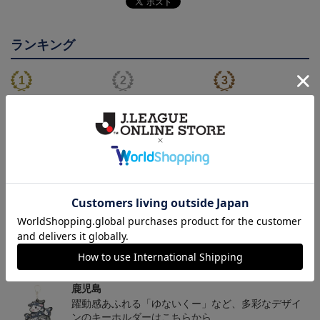
ランキング
26/27オーセンティックユ
【値引き】【すぐにお届
【すぐにお届け】明治安
ニフォーム（FP1st）
け】2025オーセンティッ
田J2・J3百年構想リーグ
13,200円～17,600円
8,800円
13,200円
6
クユニフォーム FP1st
オーセンティックユニフ
ォーム（FP1st）
トピックス
鹿児島
躍動感あふれる「ゆないくー」など、多彩なデザイ
ンのキーホルダーはこちらから