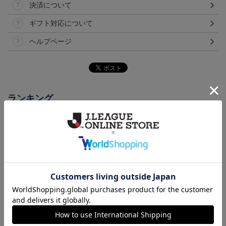
決済について
ギフト対応について
ヘルプページ
ランキング
26/27オーセンティックユ
【値引き】【すぐにお届
【すぐにお届け】明治安
ニフォーム（FP1st）
け】2025オーセンティッ
田J2・J3百年構想リーグ
13,200円～17,600円
8,800円
13,200円
6
クユニフォーム FP1st
オーセンティックユニフ