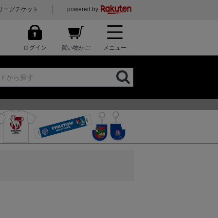
リーグチケット
powered by
ログイン
買い物かご
メニュー