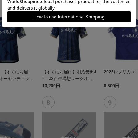
】【すぐにお届
【すぐにお届け】明治安田J
2025レプリカユ
5オーセンティック
2・J3百年構想リーグオー
 FP1st
センティックユニフォーム
13,200円
6,600円
（FP1st）