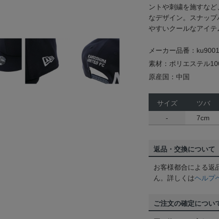
ントや刺繍を施すなど
なデザイン。スナップ
やすいクールなアイテ
メーカー品番：ku9001
素材：ポリエステル10
原産国：中国
サイズ
ツバ
-
7cm
返品・交換について
お客様都合による返
ん。詳しくは
ヘルプ
ご注文の確定につい