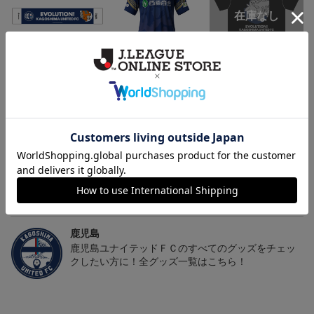
鹿児島ユナイテッドFC
26/27オーセンティックユ
鹿児島ユナイテッドFC
バクーダ タオルマフラ
ニフォーム（FP1st）
バクーダ Tシャツ BLACK
2,500円
13,200円～17,600円
4,950円
1
ー
トピックス
鹿児島
躍動感あふれる「ゆないくー」など、多彩なデザイ
ンのキーホルダーはこちらから
鹿児島
鹿児島ユナイテッドＦＣのすべてのグッズをチェッ
クしたい方に！全グッズ一覧はこちら！