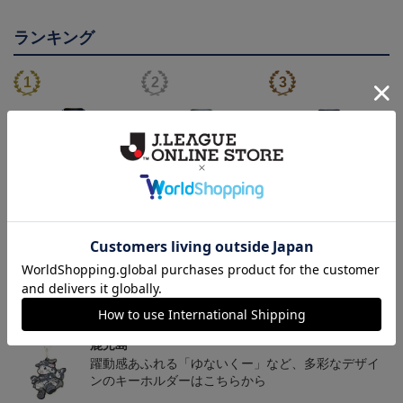
ランキング
26/27オーセンティックユ
【値引き】【すぐにお届
【すぐにお届け】明治安
ニフォーム（FP1st）
け】2025オーセンティッ
田J2・J3百年構想リーグ
13,200円～17,600円
8,800円
13,200円
6
クユニフォーム FP1st
オーセンティックユニフ
ォーム（FP1st）
トピックス
鹿児島
躍動感あふれる「ゆないくー」など、多彩なデザイ
ンのキーホルダーはこちらから