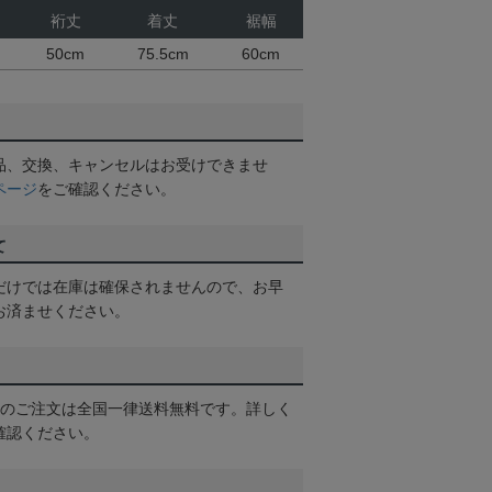
裄丈
着丈
裾幅
50cm
75.5cm
60cm
品、交換、キャンセルはお受けできませ
ページ
をご確認ください。
て
だけでは在庫は確保されませんので、お早
お済ませください。
以上のご注文は全国一律送料無料です。詳しく
確認ください。