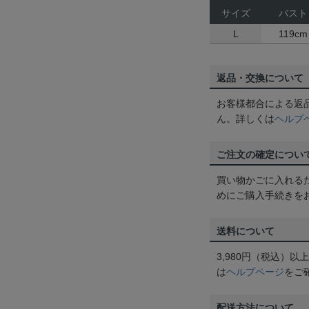
サイズ
バスト
L
119cm
返品・交換について
お客様都合による返
ん。詳しくは
ヘルプ
ご注文の確定につい
買い物かごに入れる
めにご購入手続きを
送料について
3,980円（税込）
は
ヘルプページ
をご
配送方法について