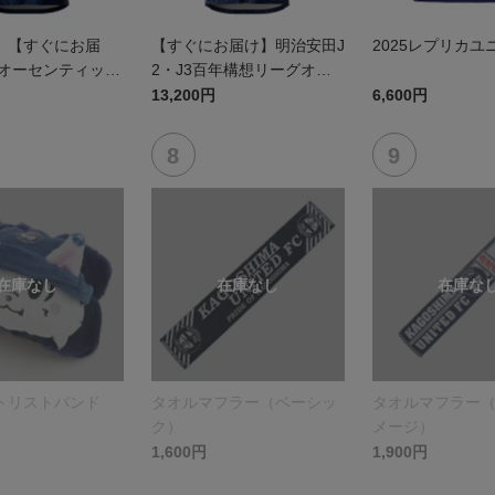
】【すぐにお届
【すぐにお届け】明治安田J
2025レプリカユ
5オーセンティック
2・J3百年構想リーグオー
 FP1st
センティックユニフォーム
13,200円
6,600円
（FP1st）
トリストバンド
タオルマフラー（ベーシッ
タオルマフラー
ク）
メージ）
1,600円
1,900円