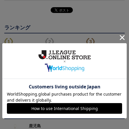
ランキング
26/27オーセンティックユ
【値引き】【すぐにお届
【すぐにお届け】明治安
ニフォーム（FP1st）
け】2025オーセンティッ
田J2・J3百年構想リーグ
13,200円～17,600円
8,800円
13,200円
6
クユニフォーム FP1st
オーセンティックユニフ
ォーム（FP1st）
トピックス
鹿児島