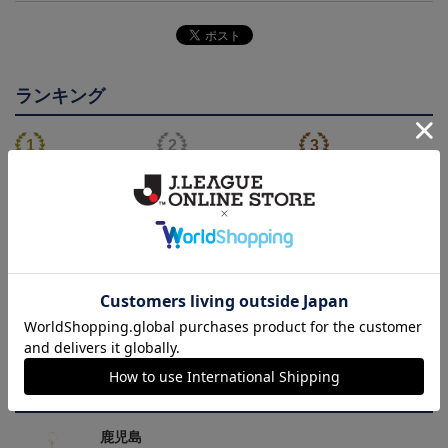
ランキング
26/27オーセンティックユ
【値引き】【すぐにお届
【すぐにお届け】明治安
ニフォーム（FP1st）
け】2025オーセンティッ
田J2・J3百年構想リーグ
13,200円～17,600円
8,800円
13,200円
6
クユニフォーム FP1st
オーセンティックユニフ
ォーム（FP1st）
トピックス
鹿児島