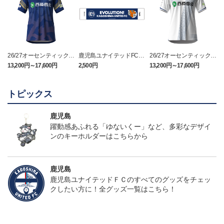
26/27オーセンティックユ
鹿児島ユナイテッドFC
26/27オーセンティックユ
ニフォーム（FP1st）
バクーダ タオルマフラ
ニフォーム（FP2nd）
13,200円～17,600円
2,500円
13,200円～17,600円
1
ー
トピックス
鹿児島
躍動感あふれる「ゆないくー」など、多彩なデザイ
ンのキーホルダーはこちらから
鹿児島
鹿児島ユナイテッドＦＣのすべてのグッズをチェッ
クしたい方に！全グッズ一覧はこちら！