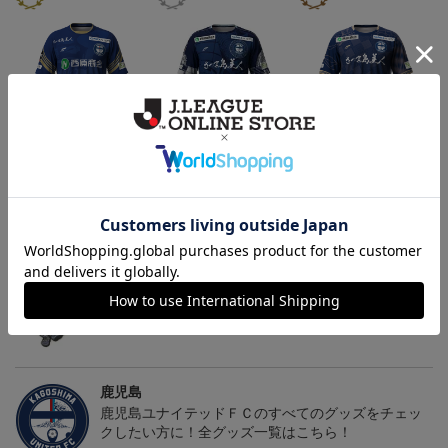
26/27オーセンティックユ
【値引き】【すぐにお届
【すぐにお届け】明治安
ニフォーム（FP1st）
け】2025オーセンティッ
田J2・J3百年構想リーグ
13,200円～17,600円
8,800円
13,200円
6
クユニフォーム FP1st
オーセンティックユニフ
ォーム（FP1st）
トピックス
鹿児島
躍動感あふれる「ゆないくー」など、多彩なデザイ
ンのキーホルダーはこちらから
鹿児島
鹿児島ユナイテッドＦＣのすべてのグッズをチェッ
クしたい方に！全グッズ一覧はこちら！