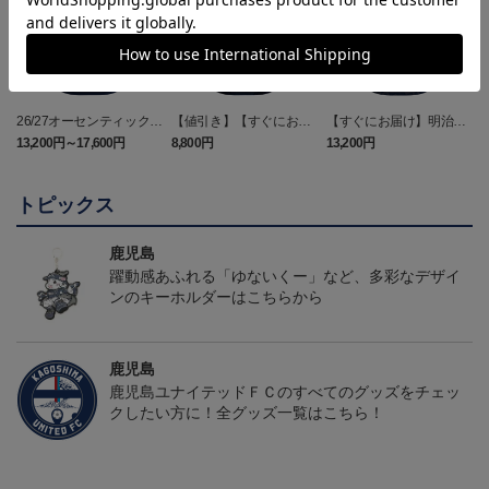
26/27オーセンティックユ
【値引き】【すぐにお届
【すぐにお届け】明治安
ニフォーム（FP1st）
け】2025オーセンティッ
田J2・J3百年構想リーグ
13,200円～17,600円
8,800円
13,200円
6
クユニフォーム FP1st
オーセンティックユニフ
ォーム（FP1st）
トピックス
鹿児島
躍動感あふれる「ゆないくー」など、多彩なデザイ
ンのキーホルダーはこちらから
鹿児島
鹿児島ユナイテッドＦＣのすべてのグッズをチェッ
クしたい方に！全グッズ一覧はこちら！