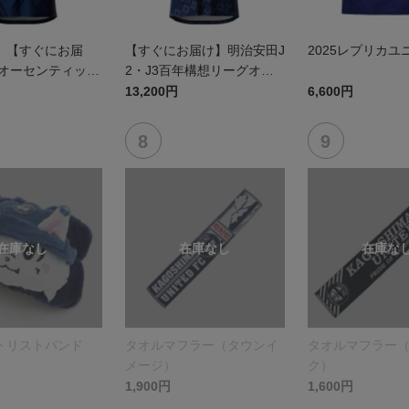
】【すぐにお届
【すぐにお届け】明治安田J
2025レプリカユ
5オーセンティック
2・J3百年構想リーグオー
 FP1st
センティックユニフォーム
13,200円
6,600円
（FP1st）
トリストバンド
タオルマフラー（タウンイ
タオルマフラー
メージ）
ク）
1,900円
1,600円