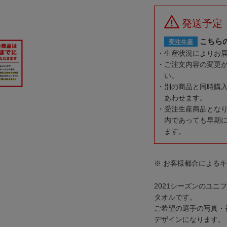
発送予定
こちら
受注生産
生産状況によりお
ご注文内容の変更
い。
別の商品と同時購
あわせます。
受注生産商品とな
内であっても早期
ます。
※ お客様都合による
2021シーズンのユ
タオルです。
ご希望の選手の写真・
デザインになります。