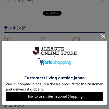
ヘルプページ
ランキング
NEW
鹿児島ユナイテッドFC
26/27オーセンティックユ
鹿児島ユナイテッドFC
バクーダ タオルマフラ
ニフォーム（FP1st）
バクーダ Tシャツ BLACK
2,500円
13,200円～17,600円
4,950円
1
ー
トピックス